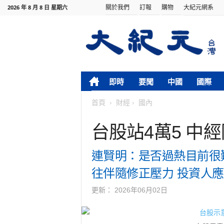
關於我們
訂報
購物
大紀元網系
2026 年 8 月 8 日 星期六
即時
要聞
中國
國際
首頁
財經
國內
台股站4萬5 中
連賢明：是否過熱目前很
往伴隨修正壓力 投資人
更新：
2026年06月02日