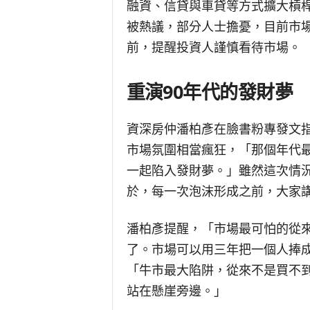
融資、信貸與車貸等方式擴大槓桿
被熱議，部分人士擔憂，目前市場
前，提醒投資人謹慎看待市場。
重演90年代的發財夢
資深房仲潘柏彥在臉書粉專發文指
市場氛圍相當瘋狂，「那個年代
一起陷入發財夢。」雖然這次情
於，每一次泡沫形成之前，大家
潘柏彥提醒，「市場最可怕的從
了。市場可以用三年把一個人捧
「牛市最大陷阱，從來不是買不
站在懸崖旁邊。」