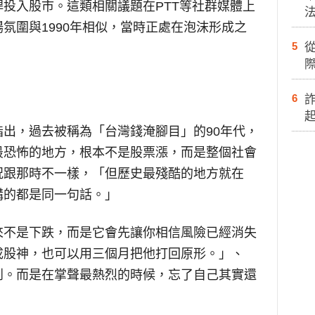
投入股市。這類相關議題在PTT等社群媒體上
氛圍與1990年相似，當時正處在泡沫形成之
5
際
6
出，過去被稱為「台灣錢淹腳目」的90年代，
最恐怖的地方，根本不是股票漲，而是整個社會
況跟那時不一樣，「但歷史最殘酷的地方就在
講的都是同一句話。」
來不是下跌，而是它會先讓你相信風險已經消失
成股神，也可以用三個月把他打回原形。」、
到。而是在掌聲最熱烈的時候，忘了自己其實還