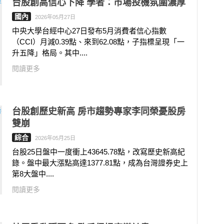
台股創高信心下降 學者：市場投機氛圍濃厚
國內
2026年05月27日
中央大學台經中心27日發布5月消費者信心指數
（CCI）月減0.39點、來到62.08點，子指標呈現「一
升五降」格局。其中....
閱讀更多
台股創歷史新高 房市趨勢專家李同榮憂股房
雙崩
綜合
2026年05月25日
台股25日盤中一度衝上43645.78點，改寫歷史新高紀
錄。盤中最大漲點高達1377.81點，成為台灣證券史上
第8大盤中....
閱讀更多