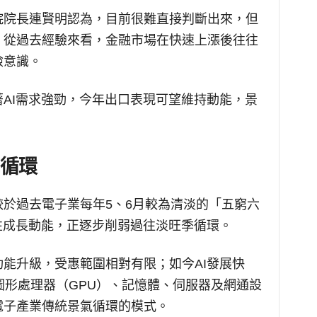
院院長連賢明認為，目前很難直接判斷出來，但
。從過去經驗來看，金融市場在快速上漲後往往
險意識。
AI需求強勁，今年出口表現可望維持動能，景
循環
於過去電子業每年5、6月較為清淡的「五窮六
性成長動能，正逐步削弱過往淡旺季循環。
能升級，受惠範圍相對有限；如今AI發展快
圖形處理器（GPU）、記憶體、伺服器及網通設
電子產業傳統景氣循環的模式。