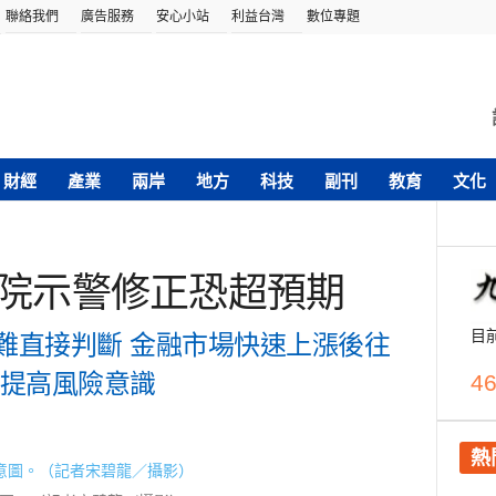
聯絡我們
廣告服務
安心小站
利益台灣
數位專題
財經
產業
兩岸
地方
科技
副刊
教育
文化
經院示警修正恐超預期
目
難直接判斷 金融市場快速上漲後往
應提高風險意識
46
熱