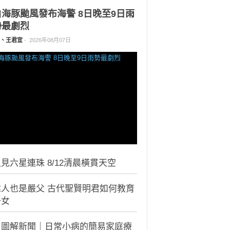
白海豚颱風發布海警 8日晚至9日雨
勢最劇烈
、王君宜
-
2026年08月07日
見六星連珠 8/12清晨橫貫天空
偉人也是嚴父 古代聖賢明君如何教育
子女
｜圖解新聞｜日常小病的簡易家庭療