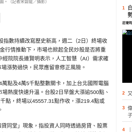
圖。（記者宋碧龍／攝影）
1
莊璦筠
股指數持續改寫歷史新高，週二（2日）終場收
點。在資金行情推動下，市場也掀起全民炒股是否將重
，中經院院長連賢明表示，人工智慧（AI）需求確
市場漲勢過快，民眾應留意修正風險。
4萬點及4萬5千點整數關卡，加上台北國際電腦
場，市場熱度快速升溫。台股2日早盤大漲逾500點、
2
又
點，終場以45557.31點作收，漲219.4點或
3
。
四貸同堂」現象，指投資人同時透過房貸、股票
4