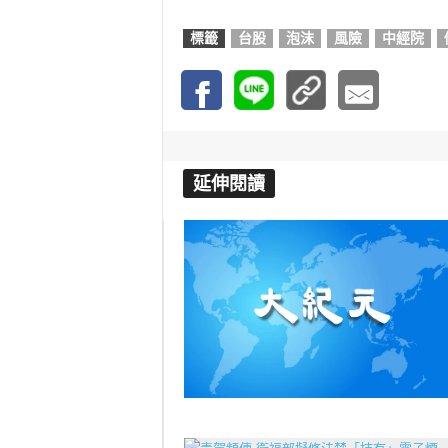
標籤
台股
泡沫
風險
中經院
延伸閱讀