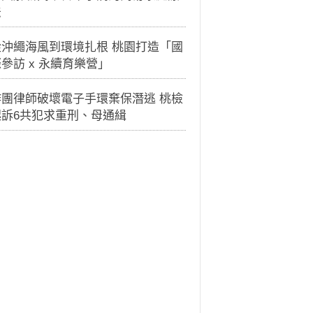
法
從沖繩海風到環境扎根 桃園打造「國
參訪 x 永續育樂營」
詐團律師破壞電子手環棄保潛逃 桃檢
起訴6共犯求重刑、母通緝