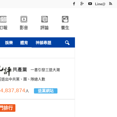
Line@
訂報
影音
評論
養生
娛樂
體育
神韻專題
一書引發三退大潮
前退出中共黨、團、隊總人數
4,837,874
退黨網站
人
門排行