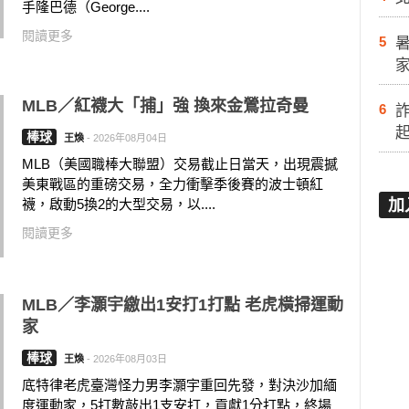
手隆巴德（George....
閱讀更多
5
MLB／紅襪大「捕」強 換來金鶯拉奇曼
6
棒球
王煥
-
2026年08月04日
MLB（美國職棒大聯盟）交易截止日當天，出現震撼
美東戰區的重磅交易，全力衝擊季後賽的波士頓紅
襪，啟動5換2的大型交易，以....
加
閱讀更多
MLB／李灝宇繳出1安打1打點 老虎橫掃運動
家
棒球
王煥
-
2026年08月03日
底特律老虎臺灣怪力男李灝宇重回先發，對決沙加緬
度運動家，5打數敲出1支安打，貢獻1分打點，終場