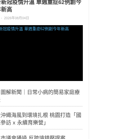
台新冠疫情升溫 單週重症62例創今
年新高
-
2026年08月04日
｜圖解新聞｜日常小病的簡易家庭療
法
從沖繩海風到環境扎根 桃園打造「國
參訪 x 永續育樂營」
北市議會通過 反跨境鎮壓提案