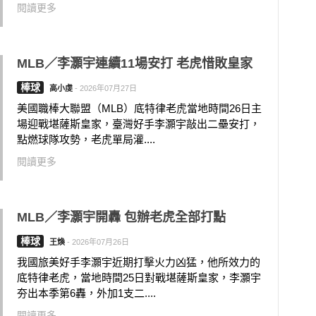
閱讀更多
MLB／李灝宇連續11場安打 老虎惜敗皇家
棒球
高小虔
-
2026年07月27日
美國職棒大聯盟（MLB）底特律老虎當地時間26日主
場迎戰堪薩斯皇家，臺灣好手李灝宇敲出二壘安打，
點燃球隊攻勢，老虎單局灌....
閱讀更多
MLB／李灝宇開轟 包辦老虎全部打點
棒球
王煥
-
2026年07月26日
我國旅美好手李灝宇近期打擊火力凶猛，他所效力的
底特律老虎，當地時間25日對戰堪薩斯皇家，李灝宇
夯出本季第6轟，外加1支二....
閱讀更多