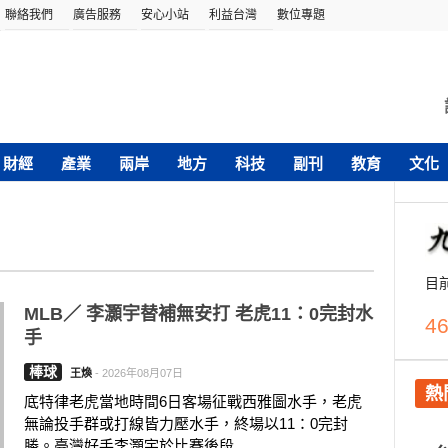
聯絡我們
廣告服務
安心小站
利益台灣
數位專題
財經
產業
兩岸
地方
科技
副刊
教育
文化
目
MLB／ 李灝宇替補無安打 老虎11：0完封水
46
手
棒球
王煥
-
2026年08月07日
熱
底特律老虎當地時間6日客場征戰西雅圖水手，老虎
無論投手群或打線皆力壓水手，終場以11：0完封
勝。臺灣好手李灝宇於比賽後段....