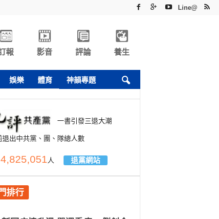
Line@
訂報
影音
評論
養生
娛樂
體育
神韻專題
一書引發三退大潮
前退出中共黨、團、隊總人數
4,825,051
退黨網站
人
門排行