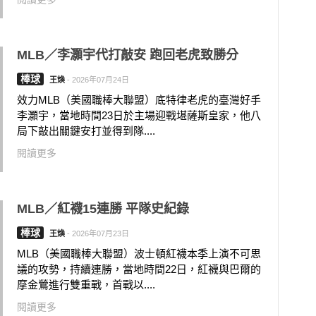
MLB／李灝宇代打敲安 跑回老虎致勝分
棒球
王煥
-
2026年07月24日
效力MLB（美國職棒大聯盟）底特律老虎的臺灣好手
李灝宇，當地時間23日於主場迎戰堪薩斯皇家，他八
局下敲出關鍵安打並得到隊....
閱讀更多
MLB／紅襪15連勝 平隊史紀錄
棒球
王煥
-
2026年07月23日
MLB（美國職棒大聯盟）波士頓紅襪本季上演不可思
議的攻勢，持續連勝，當地時間22日，紅襪與巴爾的
摩金鶯進行雙重戰，首戰以....
閱讀更多