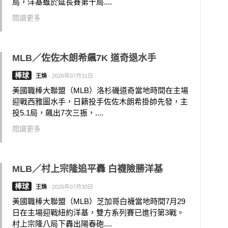
局，洋基雖於延長賽第十局....
閱讀更多
MLB／佐佐木朗希飆7K 道奇退水手
棒球
王煥
-
2026年07月31日
美國職棒大聯盟（MLB）洛杉磯道奇當地時間在主場
迎戰西雅圖水手，日籍投手佐佐木朗希掛帥先發，主
投5.1局，飆出7次三振，....
閱讀更多
MLB／村上宗隆追平轟 白襪險勝洋基
棒球
王煥
-
2026年07月30日
美國職棒大聯盟（MLB）芝加哥白襪當地時間7月29
日在主場迎戰紐約洋基，雙方系列賽已進行第3戰。
村上宗隆八局下轟出陽春砲....