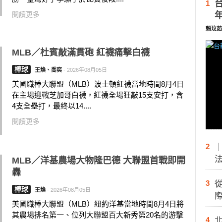
1
閱讀更多
賴玟茹
MLB／杜賓敲滿貫砲 紅襪痛擊白襪
棒球
王煥、喬奕
-
2026年08月05日
美國職棒大聯盟（MLB）波士頓紅襪當地時間8月4日
在主場迎戰芝加哥白襪，紅襪全場狂敲15支安打，含
4支全壘打，最終以14....
閱讀更多
2
MLB／洋基農場大物隆巴德 大聯盟首戰即開
轟
3
棒球
王煥
-
2026年08月05日
際
美國職棒大聯盟（MLB）紐約洋基當地時間8月4日將
其農場排名第一、位列大聯盟百大新秀第20名的游擊
4