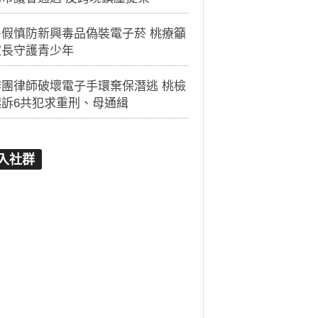
暑假慎防新興毒品偽裝電子菸 桃療籲
家長守護青少年
詐團律師破壞電子手環棄保潛逃 桃檢
起訴6共犯求重刑、母通緝
入社群