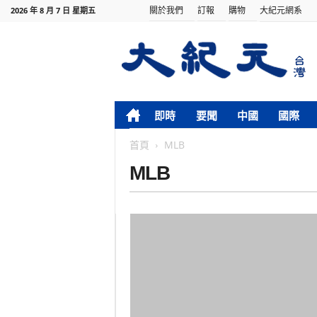
關於我們
訂報
購物
大紀元網系
2026 年 8 月 7 日 星期五
即時
要聞
中國
國際
首頁
MLB
MLB