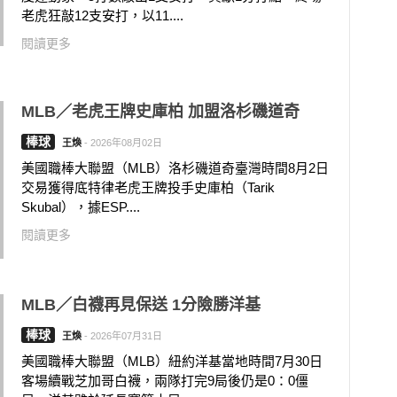
老虎狂敲12支安打，以11....
閱讀更多
MLB／老虎王牌史庫柏 加盟洛杉磯道奇
棒球
王煥
-
2026年08月02日
美國職棒大聯盟（MLB）洛杉磯道奇臺灣時間8月2日
交易獲得底特律老虎王牌投手史庫柏（Tarik
Skubal），據ESP....
閱讀更多
MLB／白襪再見保送 1分險勝洋基
棒球
王煥
-
2026年07月31日
美國職棒大聯盟（MLB）紐約洋基當地時間7月30日
客場續戰芝加哥白襪，兩隊打完9局後仍是0：0僵