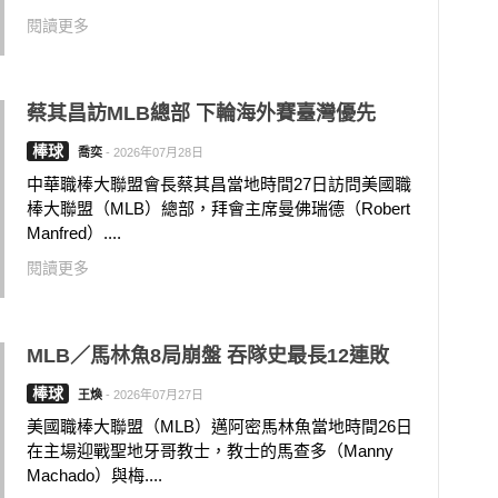
閱讀更多
蔡其昌訪MLB總部 下輪海外賽臺灣優先
棒球
喬奕
-
2026年07月28日
中華職棒大聯盟會長蔡其昌當地時間27日訪問美國職
棒大聯盟（MLB）總部，拜會主席曼佛瑞德（Robert
Manfred）....
閱讀更多
MLB／馬林魚8局崩盤 吞隊史最長12連敗
棒球
王煥
-
2026年07月27日
美國職棒大聯盟（MLB）邁阿密馬林魚當地時間26日
在主場迎戰聖地牙哥教士，教士的馬查多（Manny
Machado）與梅....