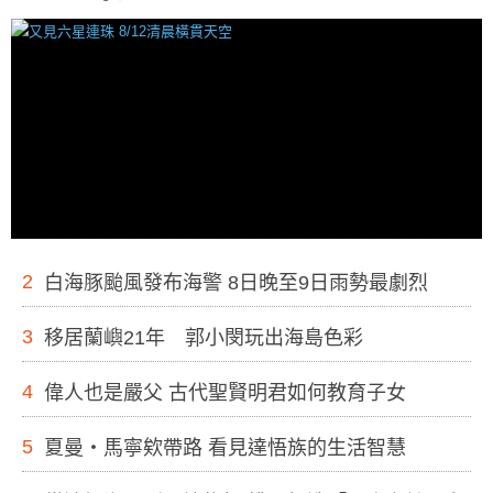
2
白海豚颱風發布海警 8日晚至9日雨勢最劇烈
3
移居蘭嶼21年 郭小閔玩出海島色彩
4
偉人也是嚴父 古代聖賢明君如何教育子女
5
夏曼・馬寧欸帶路 看見達悟族的生活智慧