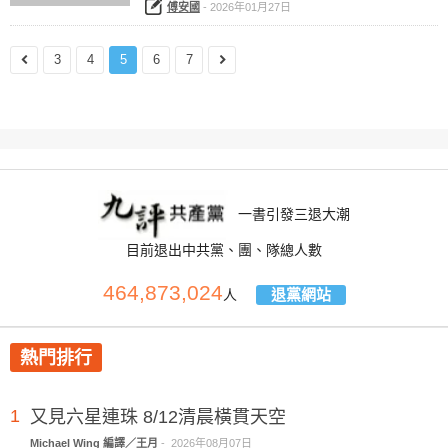
傅安國
-
2026年01月27日
3
4
5
6
7
一書引發三退大潮
目前退出中共黨、團、隊總人數
464,873,024
退黨網站
人
熱門排行
1
又見六星連珠 8/12清晨橫貫天空
Michael Wing 編譯／王月
-
2026年08月07日