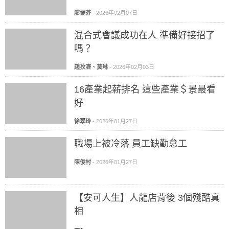
廖儷芬
-
2026年02月07日
混合式會議成功在人 準備好接招了
嗎？
趙孜濟、莫琳
-
2026年02月03日
16產業起薪排名 這些產業＄景最看
好
徐翠玲
-
2026年01月27日
職場上被冷落 員工缺勤怠工
陳俊村
-
2026年01月27日
【安可人生】人龍店背後 3個殘酷真
相