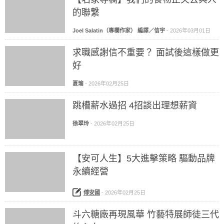
的聯繫
Joel Salatin（專欄作家） 編譯／信宇
-
2026年03月01日
求職感謝信不重要？ 面試後這樣做更
好
夏瑜
-
2026年02月25日
跳槽薪水過招 4招談出理想薪資
徐翠玲
-
2026年02月25日
【安可人生】5大進擊策略 驅動品牌
永續經營
傅安國
-
2026年02月25日
斗六糖廠再現風華 竹藝特展師徒三代