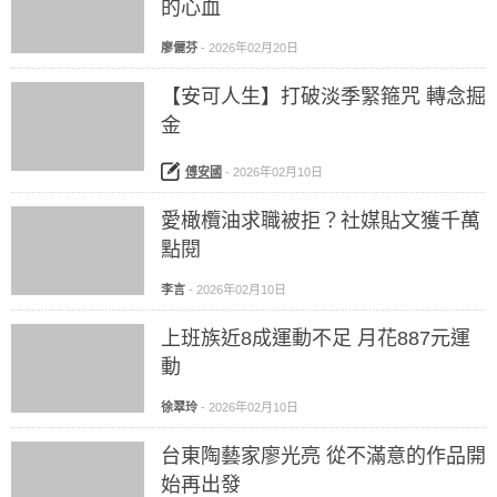
的心血
廖儷芬
-
2026年02月20日
【安可人生】打破淡季緊箍咒 轉念掘
金
傅安國
-
2026年02月10日
愛橄欖油求職被拒？社媒貼文獲千萬
點閱
李言
-
2026年02月10日
上班族近8成運動不足 月花887元運
動
徐翠玲
-
2026年02月10日
台東陶藝家廖光亮 從不滿意的作品開
始再出發