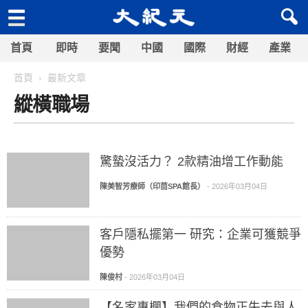
首頁
即時
要聞
中國
國際
財經
產業
首頁
最新文章
縱橫職場
驚蟄沒活力？ 2款精油增工作動能
陳美智芳療師（印茴SPA館長）
-
2026年03月04日
客戶隱私擺第一 研究：企業可獲競爭
優勢
陳俊村
-
2026年03月04日
【名家專欄】我們的食物正失去與人