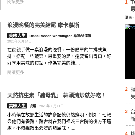
閱讀更多
T
1
夏雨
-
浪漫晚餐的完美結尾 摩卡慕斯
美味人生
Diane Rossen Worthington 編譯/徐海韻
-
2026年03月14日
在家親手做一桌浪漫的晚餐，一份簡單的牛排或魚
排，搭配一些蔬菜，最重要的是，還要留出胃口，好
好享用美味的甜點，作為完美的結....
閱讀更多
2
天然抗生素「豬母乳」 蒜頭清炒就好吃！
美味人生
凌煙
-
2026年03月11日
3
台
小時候在故鄉生活的許多記憶仍然鮮明，例如：七叔
公他們有養豬，豬舍就在我們祖茨三合院的後方不遠
處，不時飄散出濃濃的豬屎味，....
4