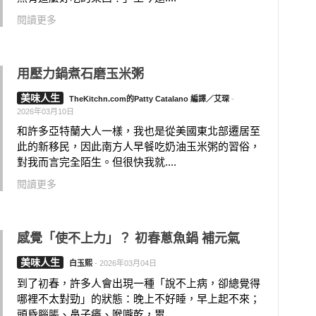
閱讀更多
用壓力鍋煮石磨玉米粥
美味人生
TheKitchn.com的Patty Catalano 編譯／艾琛
-
2026年03月10日
和許多亞特蘭大人一樣，我也是從美國東北部遷居至
此的新移民，因此南方人早餐吃奶油玉米粥的習俗，
對我而言完全陌生。但很快我就....
閱讀更多
感覺「使不上力」？ 初春蔥魚鍋 補元氣
美味人生
白玉熙
-
2026年03月04日
到了初春，許多人會出現一種「說不上病，卻總覺得
哪裡不太對勁」的狀態：晚上不好睡，早上起不來；
頭昏腦脹、鼻子癢、喉嚨乾，胃....