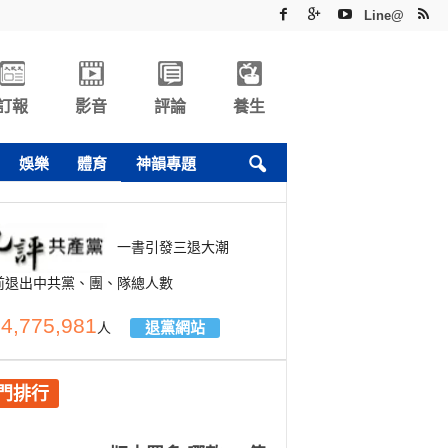
Line@
訂報
影音
評論
養生
娛樂
體育
神韻專題
一書引發三退大潮
前退出中共黨、團、隊總人數
4,775,981
退黨網站
人
門排行