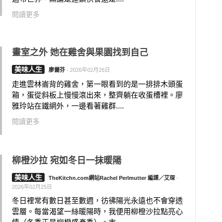
閱讀更多
畫室之外 她在雞舍與果園找到自己
美味人生
廖儷芬
-
2026年02月26日
走進雲林崙背的雞舍，第一眼看到的是一排排木頭蛋
箱，蛋從斜板上慢慢滾出來，整齊躺在收蛋槽裡。廖
雅玲站在鐵網外，一邊看著雞群....
閱讀更多
柳橙沙拉 宛如冬日一抹暖陽
美味人生
TheKitchn.com網站Rachel Perlmutter 編譯／艾琛
-
2026年02月25日
冬日裡常有數日甚至數週，彷彿陽光永遠也不會穿透
雲層。每當渴望一絲暖陽時，我便用柳橙沙拉點亮心