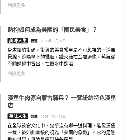
閱讀更多
熱狗如何成為美國的「國民美食」？
美味人生
曾蓮
-
2026年03月01日
身處紐約街頭，街邊的美食餐車是不可忽視的一道風
景線。遮陽傘下的攤販，鐵夾敲在金屬邊緣，蒸氣從
不鏽鋼鍋中冒出，在熱水中翻滾....
閱讀更多
漢堡牛肉源自蒙古騎兵？ 一覽紐約特色漢堡
店
美味人生
曾蓮
-
2026年02月28日
在全球飲食文化中，幾乎沒有哪一道料理，能像漢堡
一樣，被如此直接的視為「美國的象徵」。它的足跡
遍布世界，無論是連鎖快餐還是....