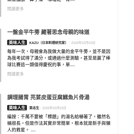
閱讀更多
一盤金平牛蒡 藏著思念母親的味道
美味人生
KAZU（日本料理研究家）
-
2026年03月03日
每年一次，母親會為我做大量的金平牛蒡。並不是因
為我考試得了滿分，或通過什麼測驗，甚至是贏了棒
球比賽這一類值得慶祝的事，單....
閱讀更多
調理腸胃 芫荽皮蛋豆腐鱈魚片骨湯
美味人生
梁志生
-
2026年03月03日
編按：千萬不要被「標題」的湯名給嚇著了，雖然名
稱很長，但是作法其實非常簡單，根本就是新手與懶
人的救星。 ....