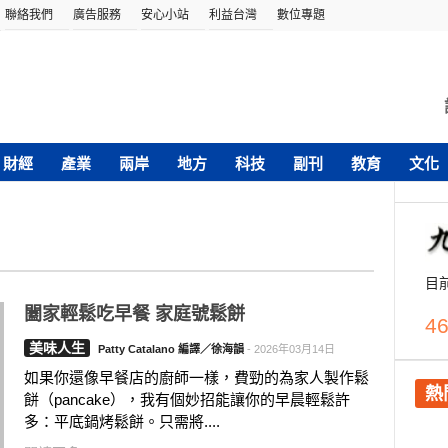
聯絡我們
廣告服務
安心小站
利益台灣
數位專題
財經
產業
兩岸
地方
科技
副刊
教育
文化
目
闔家輕鬆吃早餐 家庭號鬆餅
46
美味人生
Patty Catalano 編譯／徐海韻
-
2026年03月14日
如果你還像早餐店的廚師一樣，費勁的為家人製作鬆
熱
餅（pancake），我有個妙招能讓你的早晨輕鬆許
多：平底鍋烤鬆餅。只需將....