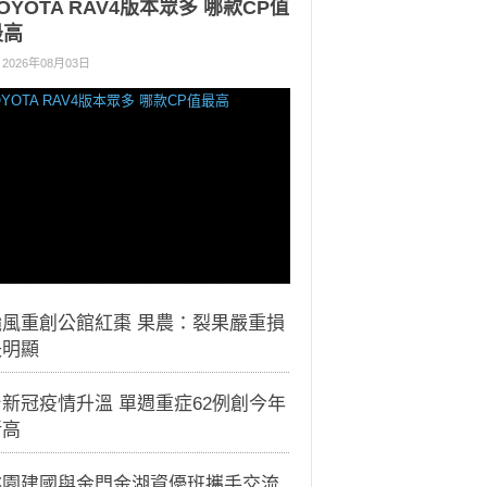
OYOTA RAV4版本眾多 哪款CP值
最高
2026年08月03日
颱風重創公館紅棗 果農：裂果嚴重損
失明顯
新冠疫情升溫 單週重症62例創今年
新高
桃園建國與金門金湖資優班攜手交流