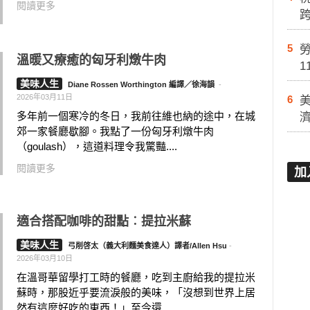
閱讀更多
5
勞
溫暖又療癒的匈牙利燉牛肉
1
美味人生
Diane Rossen Worthington 編譯／徐海韻
-
2026年03月11日
6
多年前一個寒冷的冬日，我前往維也納的途中，在城
郊一家餐廳歇腳。我點了一份匈牙利燉牛肉
（goulash），這道料理令我驚豔....
閱讀更多
加
適合搭配咖啡的甜點︰提拉米蘇
美味人生
弓削啓太（義大利麵美食達人）譯者/Allen Hsu
-
2026年03月10日
在溫哥華留學打工時的餐廳，吃到主廚給我的提拉米
蘇時，那股近乎要流淚般的美味，「沒想到世界上居
然有這麼好吃的東西！」至今還....