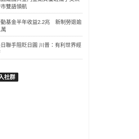
跨市雙語領航
動基金半年收益2.2兆 新制勞退逾
1萬
美日聯手阻貶日圓 川普：有利世界經
濟
入社群