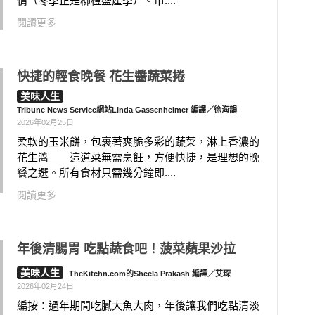
情（冬季正是柳橙盛產季）。市....
閱讀更多
快捷的輕食晚餐 花生醬蔬菜捲
美味人生
Tribune News Service網站Linda Gassenheimer 編譯／徐海韻
-
2026年02月25日
柔軟的玉米餅，包裹著爽脆多彩的蔬菜，淋上香濃的
花生醬——這道菜無需烹飪，方便快捷，是理想的晚
餐之選。所有食材只需幾分鐘即....
閱讀更多
年後清腸胃 吃點蔬食吧！菠菜蘋果沙拉
美味人生
TheKitchn.com的Sheela Prakash 編譯／艾琛
-
2026年02月24日
編按：過年期間吃膩大魚大肉，年後讓我們吃點清淡