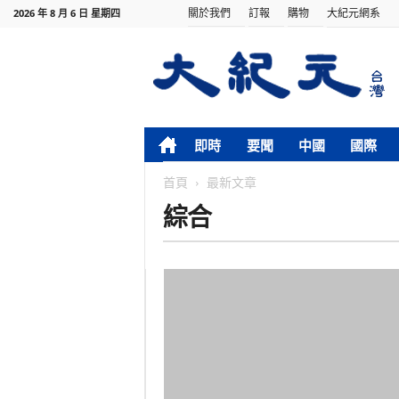
關於我們
訂報
購物
大紀元網系
2026 年 8 月 6 日 星期四
即時
要聞
中國
國際
首頁
最新文章
綜合