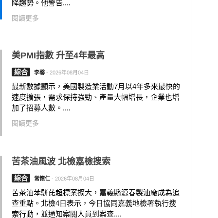
降趨勢。他警告....
閱讀更多
美PMI指數 升至4年最高
綜合
李馨
-
2026年08月04日
最新數據顯示，美國製造業活動7月以4年多來最快的
速度擴張，需求保持強勁、產量大幅增長，企業也增
加了招募人數。....
閱讀更多
苦茶油風波 北檢嘉檢搜索
綜合
常懷仁
-
2026年08月04日
苦茶油苯駢芘超標案擴大，嘉義縣源春製油廠成為追
查重點。北檢4日表示，今日協同嘉義地檢署執行搜
索行動，並通知案關人員到案查....