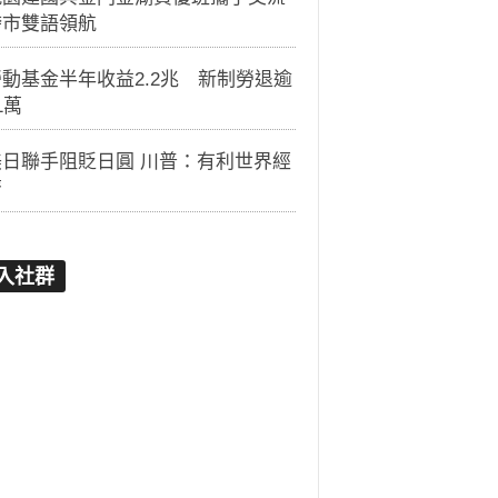
跨市雙語領航
動基金半年收益2.2兆 新制勞退逾
1萬
美日聯手阻貶日圓 川普：有利世界經
濟
入社群