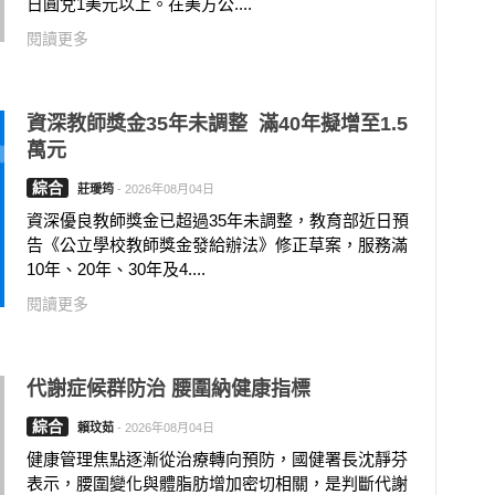
日圓兌1美元以上。在美方公....
閱讀更多
資深教師獎金35年未調整 滿40年擬增至1.5
萬元
綜合
莊璦筠
-
2026年08月04日
資深優良教師獎金已超過35年未調整，教育部近日預
告《公立學校教師獎金發給辦法》修正草案，服務滿
10年、20年、30年及4....
閱讀更多
代謝症候群防治 腰圍納健康指標
綜合
賴玟茹
-
2026年08月04日
健康管理焦點逐漸從治療轉向預防，國健署長沈靜芬
表示，腰圍變化與體脂肪增加密切相關，是判斷代謝