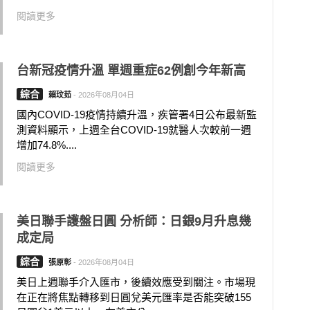
閱讀更多
台新冠疫情升溫 單週重症62例創今年新高
綜合
賴玟茹
-
2026年08月04日
國內COVID-19疫情持續升溫，疾管署4日公布最新監
測資料顯示，上週全台COVID-19就醫人次較前一週
增加74.8%....
閱讀更多
美日聯手護盤日圓 分析師：日銀9月升息幾
成定局
綜合
張原彰
-
2026年08月04日
美日上週聯手介入匯市，後續效應受到關注。市場現
在正在將焦點轉移到日圓兌美元匯率是否能突破155