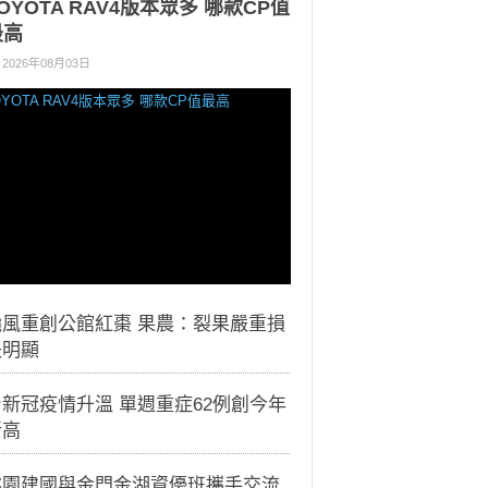
OYOTA RAV4版本眾多 哪款CP值
最高
2026年08月03日
颱風重創公館紅棗 果農：裂果嚴重損
失明顯
新冠疫情升溫 單週重症62例創今年
新高
桃園建國與金門金湖資優班攜手交流