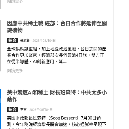
閱讀更多
因應中共稀土戰 經部：台日合作將延伸至關
鍵礦物
綜合
張原彰
-
2026年08月04日
全球供應鏈重組，加上地緣政治風險，台日之間的產
業合作更加緊密，經濟部次長何晉滄4日說，雙方正
在從半導體、AI創新應用，延....
閱讀更多
美中競逐AI和稀土 財長班森特：中共太多小
動作
綜合
李言
-
2026年08月04日
美國財政部長班森特（Scott Bessent）7月30日預
測，今年稍晚經濟增長將會加速，核心通膨率呈現下