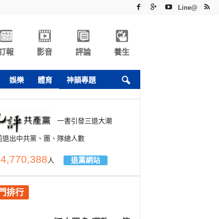
Line@
訂報
影音
評論
養生
娛樂
體育
神韻專題
一書引發三退大潮
前退出中共黨、團、隊總人數
4,770,388
退黨網站
人
門排行