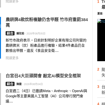
閱讀更多
T
1
夏雨
-
農耕牌4款炊粉複驗仍含甲醛 竹市府重罰384
萬
綜合
賴玟茹
-
2026年08月05日
新竹市政府表示，日前針對明好企業有限公司列管的
農耕牌米（炊）粉產品進行複驗，結果4件產品仍全
數檢出甲醛，違反《食品安全衛....
閱讀更多
2
白宮召4大巨頭開會 敲定AI模型安全框架
綜合
陳霆
-
2026年08月04日
3
台
白宮週二（4日）已邀請Meta、Anthropic、OpenAI與
Google等主要美國人工智慧（AI）公司舉行閉門會
議....
4