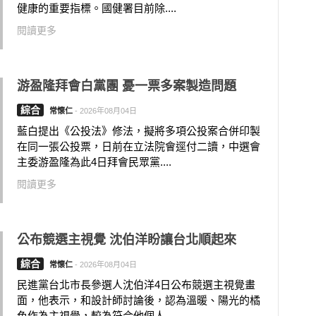
健康的重要指標。國健署目前除....
閱讀更多
游盈隆拜會白黨團 憂一票多案製造問題
綜合
常懷仁
-
2026年08月04日
藍白提出《公投法》修法，擬將多項公投案合併印製
在同一張公投票，日前在立法院會逕付二讀，中選會
主委游盈隆為此4日拜會民眾黨....
閱讀更多
公布競選主視覺 沈伯洋盼讓台北順起來
綜合
常懷仁
-
2026年08月04日
民進黨台北市長參選人沈伯洋4日公布競選主視覺畫
面，他表示，和設計師討論後，認為溫暖、陽光的橘
色作為主視覺，較為符合他個人....