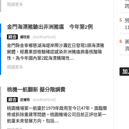
閱讀更多
5
勞
金門海漂豬驗出非洲豬瘟 今年第2例
1
綜合
賴玟茹
-
2026年08月04日
6
金門縣金寧鄉慈湖海堤岸際沙灘近日發現1頭海漂豬
屍體，經農業部檢驗確認感染非洲豬瘟病毒核酸陽
性，為今年國內第2起海漂豬陽性....
閱讀更多
加
桃機一航翻新 擬分階調費
綜合
莊璦筠
-
2026年08月04日
桃園機場第一航廈於1979年啟用至今已47年，面臨整
修或拆除重建等問題。桃園機場公司目前正評估第一
航廈未來發展方向，包括....