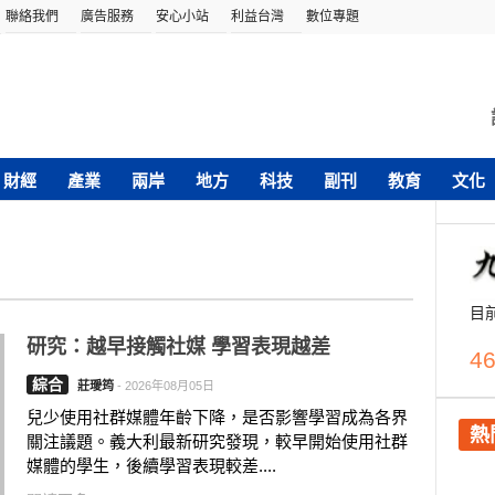
聯絡我們
廣告服務
安心小站
利益台灣
數位專題
財經
產業
兩岸
地方
科技
副刊
教育
文化
目
研究：越早接觸社媒 學習表現越差
46
綜合
莊璦筠
-
2026年08月05日
兒少使用社群媒體年齡下降，是否影響學習成為各界
熱
關注議題。義大利最新研究發現，較早開始使用社群
媒體的學生，後續學習表現較差....